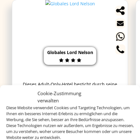
Globales Lord Nelson
Dieses Adult-Only-Hotel besticht durch seine
traumhafte Lage unweit des wunderschönen
Cookie-Zustimmung
Sandstrandes Santo Tomas. Der perfekte Ort für
verwalten
entspannte Urlaubstage.
Diese Website verwendet Cookies und Targeting Technologien, um
Ihnen ein besseres Internet-Erlebnis zu ermöglichen und die
Werbung, die Sie sehen, besser an Ihre Bedürfnisse anzupassen.
Diese Technologien nutzen wir außerdem, um Ergebnisse zu messen,
um zu verstehen, woher unsere Besucher kommen oder um unsere
ab 1.229 € p.P.
Website weiter zu entwickeln.